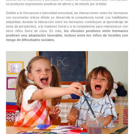
se producen expresiones positivas de afecto y de interés por el bebé.
Debido a la frecuencia e intensidad emocional, las interacciones entre los hermanos
son escenarios únicos dónde se desarrolla la competencia social. Las habilidades
adquiridas durante la interacción entre los hermanos contribuyen al aprendizaje de
toma de perspectiva, a la madurez moral y a la competencia para relacionarse con
otros niños fuera de casa. Es más
, los vínculos positivos entre hermanos
predicen una adaptación favorable, incluso entre los niños de hostiles con
riesgo de dificultades sociales.