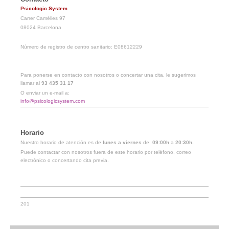
Psicologic System
Carrer Camèlies 97
08024 Barcelona
Número de registro de centro sanitario: E08612229
Para ponerse en contacto con nosotros o concertar una cita, le sugerimos
llamar al
93 435 31 17
O enviar un e-mail a:
info@psicologicsystem.com
Horario
Nuestro horario de atención es de
lunes a viernes
de
09:00h
a
20:30h.
Puede contactar con nosotros fuera de este horario por teléfono, correo
electrónico o concertando cita previa.
201