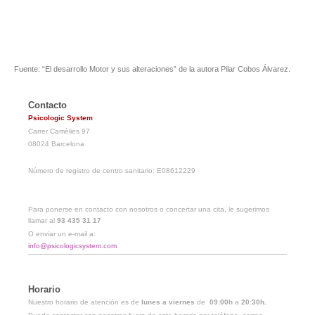
Fuente: “El desarrollo Motor y sus alteraciones” de la autora Pilar Cobos Álvarez.
Contacto
Psicologic System
Carrer Camèlies 97
08024 Barcelona
Número de registro de centro sanitario: E08612229
Para ponerse en contacto con nosotros o concertar una cita, le sugerimos
llamar al
93 435 31 17
O enviar un e-mail a:
info@psicologicsystem.com
Horario
Nuestro horario de atención es de
lunes a viernes
de
09:00h
a
20:30h.