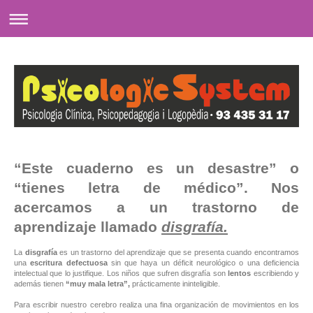
“Este cuaderno es un desastre” o
“tienes letra de médico”. Nos
acercamos a un trastorno de
aprendizaje llamado
disgrafía.
La
disgrafía
es un trastorno del aprendizaje que se presenta cuando encontramos
una
escritura defectuosa
sin que haya un déficit neurológico o una deficiencia
intelectual que lo justifique. Los niños que sufren disgrafía son
lentos
escribiendo y
además tienen
“muy mala letra”,
prácticamente ininteligible.
Para escribir nuestro cerebro realiza una fina organización de movimientos en los